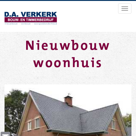
Toggl
navig
Nieuwbouw
woonhuis
Email